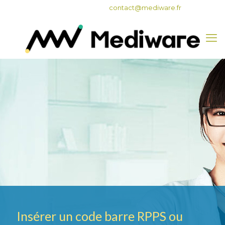
05 62 47 82 50
contact@mediware.fr
Insérer un code barre RPPS ou