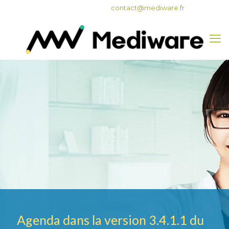
05 62 47 82 50
contact@mediware.fr
Agenda dans la version 3.4.1.1 du